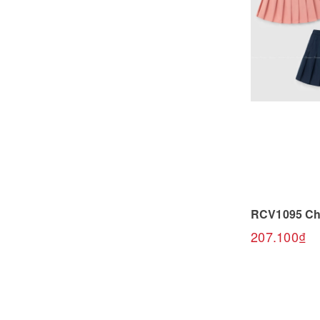
Chọn
207.100₫