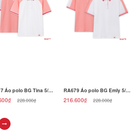
Chọn sản phẩm
Chọn sản phẩm
RA677 Áo polo BG Tina 5/6-10/11 R6 Riomio
RA679 Áo polo BG Emly 5/6-10/11 R6 Riomio
600₫
216.600₫
228.000₫
228.000₫