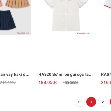
 sản phẩm
Chọn sản phẩm
RCV1095 Chân váy kaki dập ly 8/9-12/13 R5 Riomio
RA920 Sơ mi bé gái cộc tay cổ ren Milky 6/7-10/11 R5 Riomio
189.050₫
216.
218.000₫
199.000₫
1
2