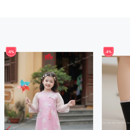
-5%
-5%