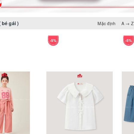
 bé gái )
Mặc định
A → Z
-5%
-5%