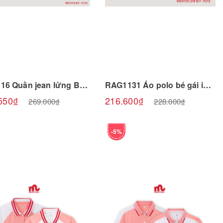
Chọn sản phẩm
Chọn sản phẩm
RO1116 Quần jean lửng BG cạp paper 6/7-11/12 R6 Riomio
RAG1131 Áo polo bé gái in hình 6/7-11/12 R6 Riomio
550₫
216.600₫
269.000₫
228.000₫
-5%