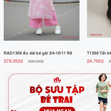
Chọn sản phẩm
RAD1369 Áo dài bé gái 3/4-10/11 R8
T1398 Tất t
379.050₫
24.700₫
399.000₫
2