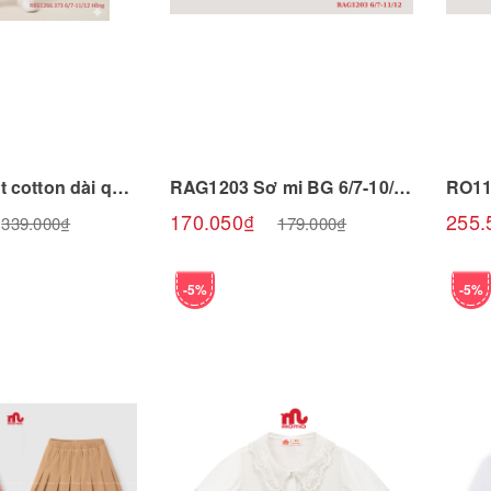
 sản phẩm
Chọn sản phẩm
RBG1266 Set cotton dài quần gió 6/7-11/12 R6
RAG1203 Sơ mi BG 6/7-10/11 R5
170.050₫
255.
339.000₫
179.000₫
-5%
-5%