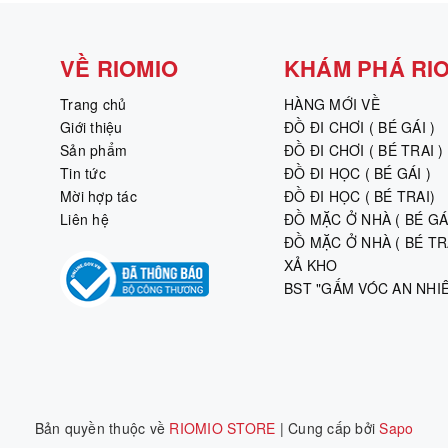
VỀ RIOMIO
KHÁM PHÁ RI
Trang chủ
HÀNG MỚI VỀ
Giới thiệu
ĐỒ ĐI CHƠI ( BÉ GÁI )
Sản phẩm
ĐỒ ĐI CHƠI ( BÉ TRAI )
Tin tức
ĐỒ ĐI HỌC ( BÉ GÁI )
Mời hợp tác
ĐỒ ĐI HỌC ( BÉ TRAI)
Liên hệ
ĐỒ MẶC Ở NHÀ ( BÉ GÁI
ĐỒ MẶC Ở NHÀ ( BÉ TRA
XẢ KHO
BST "GẤM VÓC AN NHI
Bản quyền thuộc về
RIOMIO STORE
|
Cung cấp bởi
Sapo