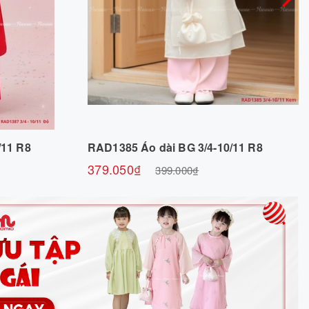
m
Chọn sản phẩm
/11 R8
RAD1385 Áo dài BG 3/4-10/11 R8
379.050₫
399.000₫