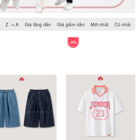
Z → A
Giá tăng dần
Giá giảm dần
Mới nhất
Cũ nhất
-5%