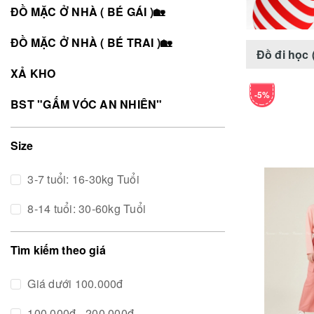
ĐỒ MẶC Ở NHÀ ( BÉ GÁI )🏡
ĐỒ MẶC Ở NHÀ ( BÉ TRAI )🏡
Đồ đi học (
XẢ KHO
-5%
BST "GẤM VÓC AN NHIÊN"
Size
3-7 tuổi: 16-30kg Tuổi
8-14 tuổi: 30-60kg Tuổi
Tìm kiếm theo giá
Giá dưới 100.000đ
100.000đ - 200.000đ