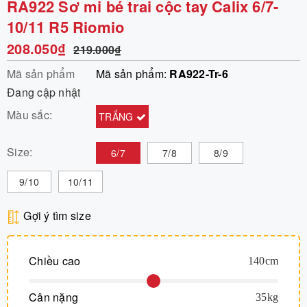
RA922 Sơ mi bé trai cộc tay Calix 6/7-
10/11 R5 Riomio
208.050₫
219.000₫
Mã sản phẩm
Mã sản phẩm:
RA922-Tr-6
Đang cập nhật
Màu sắc:
TRẮNG
Size:
6/7
7/8
8/9
9/10
10/11
Gợi ý tìm size
Chiều cao
140
cm
Cân nặng
35
kg