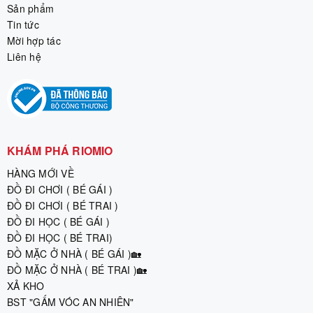
Sản phẩm
Tin tức
Mời hợp tác
Liên hệ
KHÁM PHÁ RIOMIO
HÀNG MỚI VỀ
ĐỒ ĐI CHƠI ( BÉ GÁI )
ĐỒ ĐI CHƠI ( BÉ TRAI )
ĐỒ ĐI HỌC ( BÉ GÁI )
ĐỒ ĐI HỌC ( BÉ TRAI)
ĐỒ MẶC Ở NHÀ ( BÉ GÁI )🏡
ĐỒ MẶC Ở NHÀ ( BÉ TRAI )🏡
XẢ KHO
BST "GẤM VÓC AN NHIÊN"