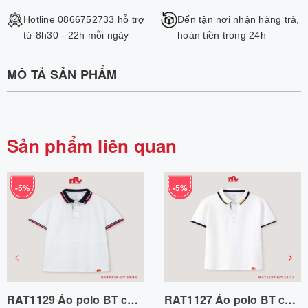
Hotline 0866752733 hỗ trợ
Đến tận nơi nhận hàng trả,
từ 8h30 - 22h mỗi ngày
hoàn tiền trong 24h
MÔ TẢ SẢN PHẨM
Sản phẩm liên quan
-5%
-5%
RAT1129 Áo polo BT cổ dệt Riomio 6/7-11/12 R6 Riomio
RAT1127 Áo polo BT cổ dệt 2 màu 6/7-11/12 R6 Riomio