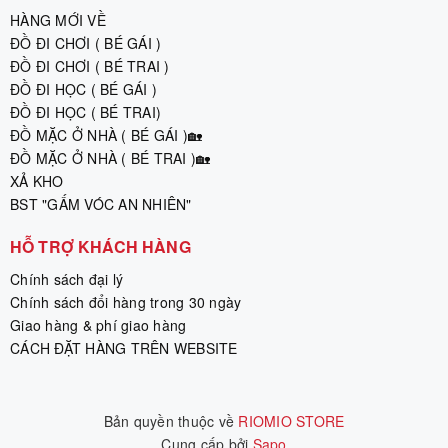
HÀNG MỚI VỀ
ĐỒ ĐI CHƠI ( BÉ GÁI )
ĐỒ ĐI CHƠI ( BÉ TRAI )
ĐỒ ĐI HỌC ( BÉ GÁI )
ĐỒ ĐI HỌC ( BÉ TRAI)
ĐỒ MẶC Ở NHÀ ( BÉ GÁI )🏡
ĐỒ MẶC Ở NHÀ ( BÉ TRAI )🏡
XẢ KHO
BST "GẤM VÓC AN NHIÊN"
HỖ TRỢ KHÁCH HÀNG
Chính sách đại lý
Chính sách đổi hàng trong 30 ngày
Giao hàng & phí giao hàng
CÁCH ĐẶT HÀNG TRÊN WEBSITE
Bản quyền thuộc về
RIOMIO STORE
Cung cấp bởi
|
Sapo