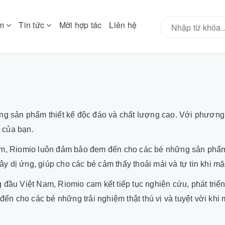
ẩm
Tin tức
Mời hợp tác
Liên hệ
ững sản phẩm thiết kế độc đáo và chất lượng cao. Với phương c
 của bạn.
ẻ em, Riomio luôn đảm bảo đem đến cho các bé những sản phẩm
y dị ứng, giúp cho các bé cảm thấy thoải mái và tự tin khi mặ
g đầu Việt Nam, Riomio cam kết tiếp tục nghiên cứu, phát tri
ến cho các bé những trải nghiệm thật thú vị và tuyệt vời k