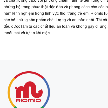
và chất lượng cao. Với phương châm " tinh tế đến từng chi ti
những bộ trang phục thật độc đáo và phong cách cho các b
năm kinh nghiệm trong lĩnh vực thời trang trẻ em, Riomio
các bé những sản phẩm chất lượng và an toàn nhất. Tất c
đều được làm từ các chất liệu an toàn và không gây dị ứng
thoải mái và tự tin khi mặc.