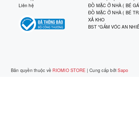
Liên hệ
ĐỒ MẶC Ở NHÀ ( BÉ GÁI
ĐỒ MẶC Ở NHÀ ( BÉ TRA
XẢ KHO
BST "GẤM VÓC AN NHI
Bản quyền thuộc về
RIOMIO STORE
|
Cung cấp bởi
Sapo