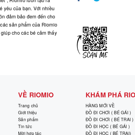
ết", Riomio luôn tạo ra
é yêu của bạn. Với nhiều
 luôn đảm bảo đem đến cho
ả các sản phẩm của Riomio
, giúp cho các bé cảm thấy
VỀ RIOMIO
KHÁM PHÁ RI
Trang chủ
HÀNG MỚI VỀ
Giới thiệu
ĐỒ ĐI CHƠI ( BÉ GÁI )
Sản phẩm
ĐỒ ĐI CHƠI ( BÉ TRAI )
Tin tức
ĐỒ ĐI HỌC ( BÉ GÁI )
Mời hợp tác
ĐỒ ĐI HỌC ( BÉ TRAI)