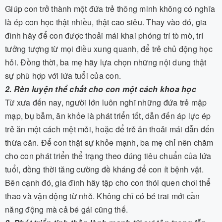
Giúp con trở thành một đứa trẻ thông minh không có nghĩa
là ép con học thật nhiều, thật cao siêu. Thay vào đó, gia
đình hãy để con được thoải mái khai phóng trí tò mò, trí
tưởng tượng từ mọi điều xung quanh, để trẻ chủ động học
hỏi. Đồng thời, ba mẹ hãy lựa chọn những nội dung thật
sự phù hợp với lứa tuổi của con.
2. Rèn luyện thể chất cho con một cách khoa học
Từ xưa đến nay, người lớn luôn nghĩ những đứa trẻ mập
mạp, bụ bẫm, ăn khỏe là phát triển tốt, dẫn đến áp lực ép
trẻ ăn một cách mệt mỏi, hoặc để trẻ ăn thoải mái dẫn đến
thừa cân. Để con thật sự khỏe mạnh, ba mẹ chỉ nên chăm
cho con phát triển thể trạng theo đúng tiêu chuẩn của lứa
tuổi, đồng thời tăng cường đề kháng để con ít bệnh vặt.
Bên cạnh đó, gia đình hãy tập cho con thói quen chơi thể
thao và vận động từ nhỏ. Không chỉ có bé trai mới cần
năng động mà cả bé gái cũng thế.