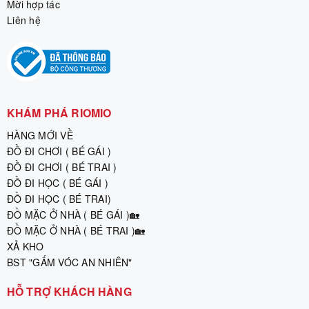
Mời hợp tác
Liên hệ
KHÁM PHÁ RIOMIO
HÀNG MỚI VỀ
ĐỒ ĐI CHƠI ( BÉ GÁI )
ĐỒ ĐI CHƠI ( BÉ TRAI )
ĐỒ ĐI HỌC ( BÉ GÁI )
ĐỒ ĐI HỌC ( BÉ TRAI)
ĐỒ MẶC Ở NHÀ ( BÉ GÁI )🏡
ĐỒ MẶC Ở NHÀ ( BÉ TRAI )🏡
XẢ KHO
BST "GẤM VÓC AN NHIÊN"
HỖ TRỢ KHÁCH HÀNG