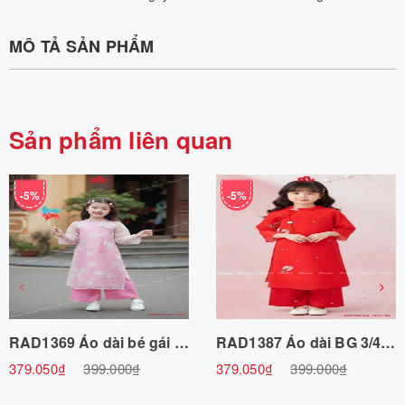
MÔ TẢ SẢN PHẨM
Sản phẩm liên quan
-5%
-5%
RAD1369 Áo dài bé gái 3/4-10/11 R8
RAD1387 Áo dài BG 3/4-10/11 R8
379.050₫
399.000₫
379.050₫
399.000₫