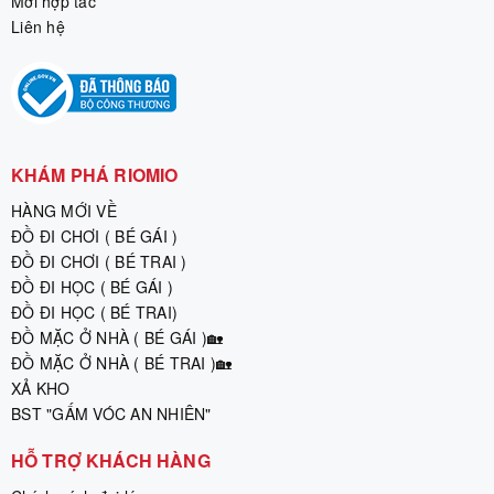
Mời hợp tác
Liên hệ
KHÁM PHÁ RIOMIO
HÀNG MỚI VỀ
ĐỒ ĐI CHƠI ( BÉ GÁI )
ĐỒ ĐI CHƠI ( BÉ TRAI )
ĐỒ ĐI HỌC ( BÉ GÁI )
ĐỒ ĐI HỌC ( BÉ TRAI)
ĐỒ MẶC Ở NHÀ ( BÉ GÁI )🏡
ĐỒ MẶC Ở NHÀ ( BÉ TRAI )🏡
XẢ KHO
BST "GẤM VÓC AN NHIÊN"
HỖ TRỢ KHÁCH HÀNG