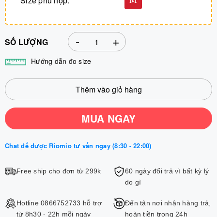
Size phù hợp:
M
-
+
SỐ LƯỢNG
Hướng dẫn đo size
Thêm vào giỏ hàng
MUA NGAY
Chat để được Riomio tư vấn ngay (8:30 - 22:00)
Free ship cho đơn từ 299k
60 ngày đổi trả vì bất kỳ lý
do gì
Hotline 0866752733 hỗ trợ
Đến tận nơi nhận hàng trả,
từ 8h30 - 22h mỗi ngày
hoàn tiền trong 24h