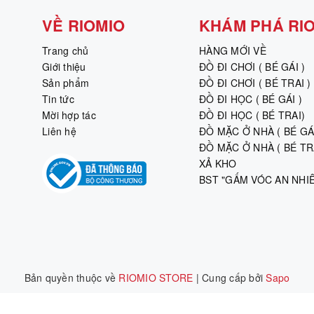
VỀ RIOMIO
KHÁM PHÁ RI
Trang chủ
HÀNG MỚI VỀ
Giới thiệu
ĐỒ ĐI CHƠI ( BÉ GÁI )
Sản phẩm
ĐỒ ĐI CHƠI ( BÉ TRAI )
Tin tức
ĐỒ ĐI HỌC ( BÉ GÁI )
Mời hợp tác
ĐỒ ĐI HỌC ( BÉ TRAI)
Liên hệ
ĐỒ MẶC Ở NHÀ ( BÉ GÁI
ĐỒ MẶC Ở NHÀ ( BÉ TRA
XẢ KHO
BST "GẤM VÓC AN NHI
Bản quyền thuộc về
RIOMIO STORE
|
Cung cấp bởi
Sapo