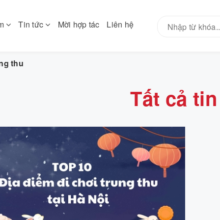
ẩm
Tin tức
Mời hợp tác
Liên hệ
ung thu
Tất cả tin