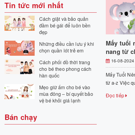
Tin tức mới nhất
Cách giặt và bảo quản
đầm bé gái để luôn bền
đẹp
Mấy tuổi 
Những điều cần lưu ý khi
chọn quần lót trẻ em
nang từ c
16-08-2024
Cách phối đồ thời trang
cho bé theo phong cách
Mấy Tuổi Nê
hàn quốc
từ a-z Việc q
Mẹo giữ ấm cho bé vào
mùa đông – bí quyết bảo
Đọc tiếp
vệ bé khỏi giá lạnh
Bán chạy