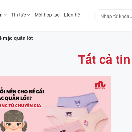
ẩm
Tin tức
Mời hợp tác
Liên hệ
é mặc quần lót
Tất cả tin