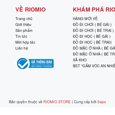
VỀ RIOMIO
KHÁM PHÁ RI
Trang chủ
HÀNG MỚI VỀ
Giới thiệu
ĐỒ ĐI CHƠI ( BÉ GÁI )
Sản phẩm
ĐỒ ĐI CHƠI ( BÉ TRAI )
Tin tức
ĐỒ ĐI HỌC ( BÉ GÁI )
Mời hợp tác
ĐỒ ĐI HỌC ( BÉ TRAI)
Liên hệ
ĐỒ MẶC Ở NHÀ ( BÉ GÁI
ĐỒ MẶC Ở NHÀ ( BÉ TRA
XẢ KHO
BST "GẤM VÓC AN NHI
Bản quyền thuộc về
RIOMIO STORE
|
Cung cấp bởi
Sapo