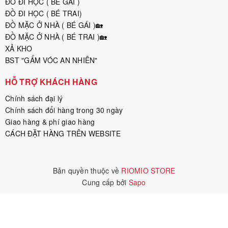
ĐỒ ĐI HỌC ( BÉ GÁI )
ĐỒ ĐI HỌC ( BÉ TRAI)
ĐỒ MẶC Ở NHÀ ( BÉ GÁI )🏡
ĐỒ MẶC Ở NHÀ ( BÉ TRAI )🏡
XẢ KHO
BST "GẤM VÓC AN NHIÊN"
HỖ TRỢ KHÁCH HÀNG
Chính sách đại lý
Chính sách đổi hàng trong 30 ngày
Giao hàng & phí giao hàng
CÁCH ĐẶT HÀNG TRÊN WEBSITE
Bản quyền thuộc về
RIOMIO STORE
Cung cấp bởi
|
Sapo