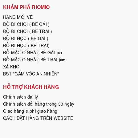
KHÁM PHÁ RIOMIO
HÀNG MỚI VỀ
ĐỒ ĐI CHƠI ( BÉ GÁI )
ĐỒ ĐI CHƠI ( BÉ TRAI )
ĐỒ ĐI HỌC ( BÉ GÁI )
ĐỒ ĐI HỌC ( BÉ TRAI)
ĐỒ MẶC Ở NHÀ ( BÉ GÁI )🏡
ĐỒ MẶC Ở NHÀ ( BÉ TRAI )🏡
XẢ KHO
BST "GẤM VÓC AN NHIÊN"
HỖ TRỢ KHÁCH HÀNG
Chính sách đại lý
Chính sách đổi hàng trong 30 ngày
Giao hàng & phí giao hàng
CÁCH ĐẶT HÀNG TRÊN WEBSITE