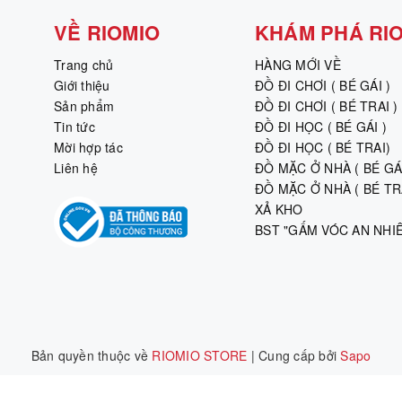
VỀ RIOMIO
KHÁM PHÁ RI
Trang chủ
HÀNG MỚI VỀ
Giới thiệu
ĐỒ ĐI CHƠI ( BÉ GÁI )
Sản phẩm
ĐỒ ĐI CHƠI ( BÉ TRAI )
Tin tức
ĐỒ ĐI HỌC ( BÉ GÁI )
Mời hợp tác
ĐỒ ĐI HỌC ( BÉ TRAI)
Liên hệ
ĐỒ MẶC Ở NHÀ ( BÉ GÁI
ĐỒ MẶC Ở NHÀ ( BÉ TRA
XẢ KHO
BST "GẤM VÓC AN NHI
Bản quyền thuộc về
RIOMIO STORE
|
Cung cấp bởi
Sapo