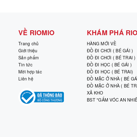
VỀ RIOMIO
KHÁM PHÁ RI
Trang chủ
HÀNG MỚI VỀ
Giới thiệu
ĐỒ ĐI CHƠI ( BÉ GÁI )
Sản phẩm
ĐỒ ĐI CHƠI ( BÉ TRAI )
Tin tức
ĐỒ ĐI HỌC ( BÉ GÁI )
Mời hợp tác
ĐỒ ĐI HỌC ( BÉ TRAI)
Liên hệ
ĐỒ MẶC Ở NHÀ ( BÉ GÁI
ĐỒ MẶC Ở NHÀ ( BÉ TRA
XẢ KHO
BST "GẤM VÓC AN NHI