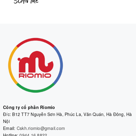
Công ty cổ phần Riomio
Đ/c: B12 TT7 Nguyễn Sơn Hà, Phúc La, Văn Quán, Hà Đông, Hà
Nội
Email:
Cskh.riomio@gmail.com
Hotline:
0944.16.8822