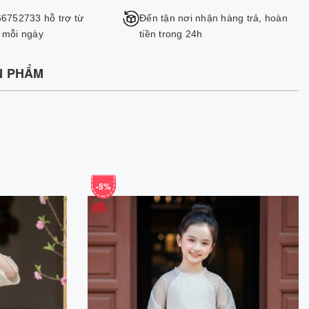
66752733 hỗ trợ từ
Đến tận nơi nhận hàng trả, hoàn
 mỗi ngày
tiền trong 24h
N PHẨM
-5%