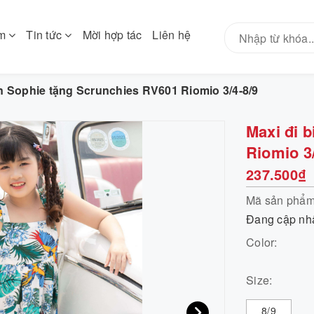
ẩm
Tin tức
Mời hợp tác
Liên hệ
ển Sophie tặng Scrunchies RV601 Riomio 3/4-8/9
Maxi đi 
Riomio 3/
237.500₫
Mã sản phẩ
Đang cập nh
Color:
Size:
8/9