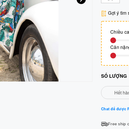
Gợi ý tìm 
Chiều c
Cân nặn
SỐ LƯỢNG
Hết hà
Chat để được R
Free ship 