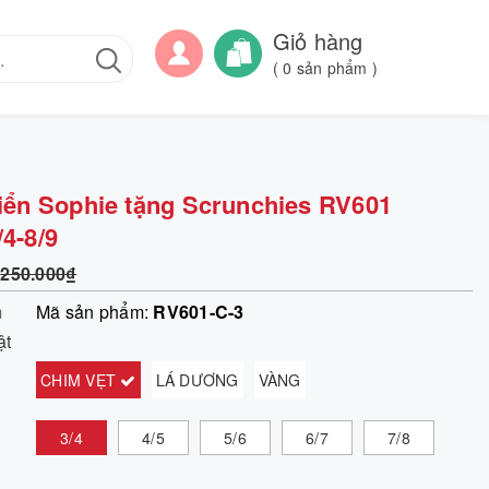
Giỏ hàng
(
0
sản phẩm )
biển Sophie tặng Scrunchies RV601
4-8/9
250.000₫
m
Mã sản phẩm:
RV601-C-3
ật
CHIM VẸT
LÁ DƯƠNG
VÀNG
3/4
4/5
5/6
6/7
7/8