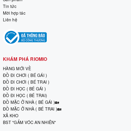
Tin tức
Mời hợp tác
Liên hệ
KHÁM PHÁ RIOMIO
HÀNG MỚI VỀ
ĐỒ ĐI CHƠI ( BÉ GÁI )
ĐỒ ĐI CHƠI ( BÉ TRAI )
ĐỒ ĐI HỌC ( BÉ GÁI )
ĐỒ ĐI HỌC ( BÉ TRAI)
ĐỒ MẶC Ở NHÀ ( BÉ GÁI )🏡
ĐỒ MẶC Ở NHÀ ( BÉ TRAI )🏡
XẢ KHO
BST "GẤM VÓC AN NHIÊN"