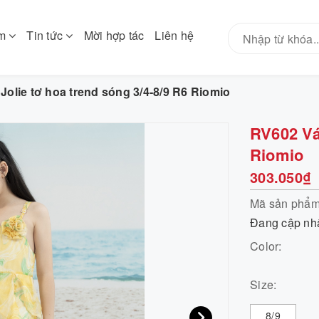
ẩm
Tin tức
Mời hợp tác
Liên hệ
Jolie tơ hoa trend sóng 3/4-8/9 R6 Riomio
RV602 Váy
Riomio
303.050₫
Mã sản phẩ
Đang cập nh
Color:
Size:
8/9