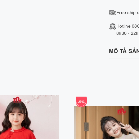
Free ship 
Hotline 08
8h30 - 22h
MÔ TẢ SẢ
-5%