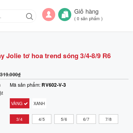
Giỏ hàng
(
0
sản phẩm )
 Jolie tơ hoa trend sóng 3/4-8/9 R6
319.000₫
m
Mã sản phẩm:
RV602-V-3
ật
VÀNG
XANH
3/4
4/5
5/6
6/7
7/8