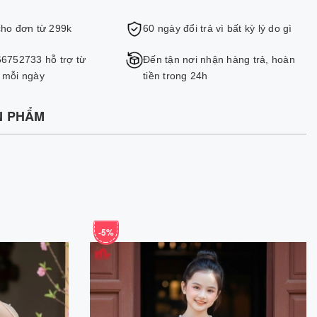
cho đơn từ 299k
60 ngày đổi trả vì bất kỳ lý do gì
66752733 hỗ trợ từ
Đến tận nơi nhận hàng trả, hoàn
 mỗi ngày
tiền trong 24h
N PHẨM
-5%