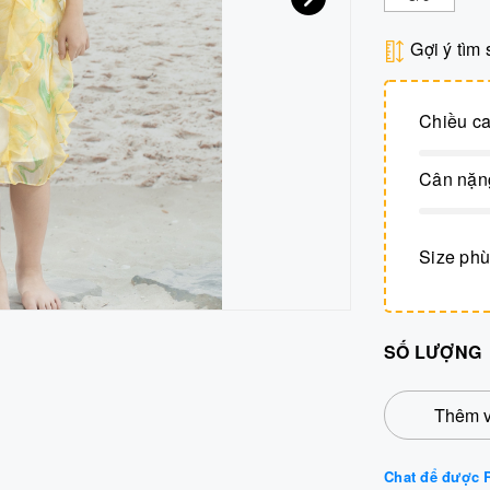
Gợi ý tìm 
Chiều c
Cân nặn
Size phù
SỐ LƯỢNG
Thêm v
Chat để được R