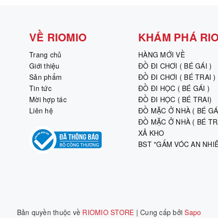
VỀ RIOMIO
KHÁM PHÁ RI
Trang chủ
HÀNG MỚI VỀ
Giới thiệu
ĐỒ ĐI CHƠI ( BÉ GÁI )
Sản phẩm
ĐỒ ĐI CHƠI ( BÉ TRAI )
Tin tức
ĐỒ ĐI HỌC ( BÉ GÁI )
Mời hợp tác
ĐỒ ĐI HỌC ( BÉ TRAI)
Liên hệ
ĐỒ MẶC Ở NHÀ ( BÉ GÁI
ĐỒ MẶC Ở NHÀ ( BÉ TRA
XẢ KHO
BST "GẤM VÓC AN NHI
Bản quyền thuộc về
RIOMIO STORE
|
Cung cấp bởi
Sapo