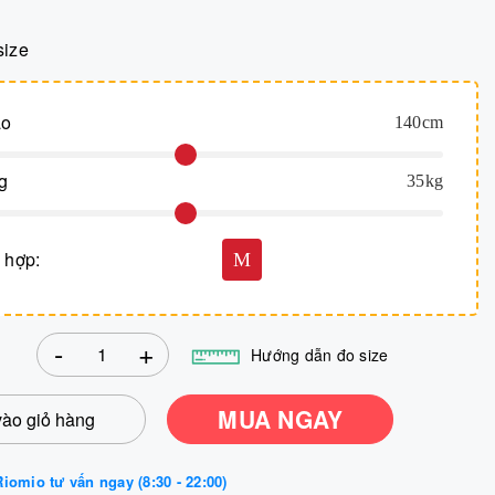
size
ao
140
cm
g
35
kg
 hợp:
M
-
+
Hướng dẫn đo size
MUA NGAY
ào giỏ hàng
iomio tư vấn ngay (8:30 - 22:00)