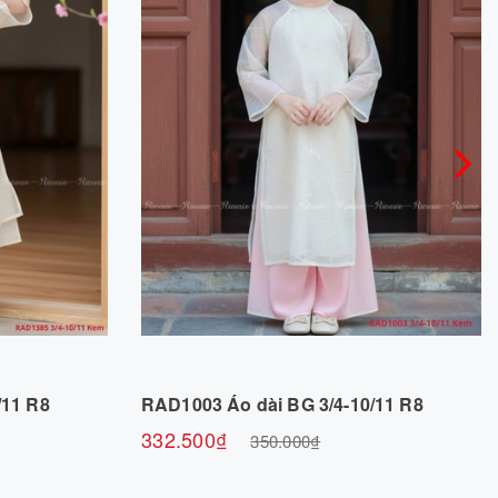
m
Chọn sản phẩm
/11 R8
RAD1003 Áo dài BG 3/4-10/11 R8
332.500₫
350.000₫