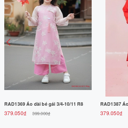
Chọn sản phẩm
RAD1369 Áo dài bé gái 3/4-10/11 R8
RAD1387 Áo 
379.050₫
379.050₫
399.000₫