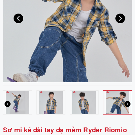
Sơ mi kẻ dài tay dạ mềm Ryder Riomio