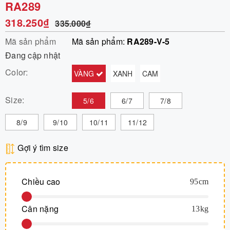
RA289
318.250₫
335.000₫
Mã sản phẩm
Mã sản phẩm:
RA289-V-5
Đang cập nhật
Color:
VÀNG
XANH
CAM
Size:
5/6
6/7
7/8
8/9
9/10
10/11
11/12
Gợi ý tìm size
Chiều cao
95
cm
Cân nặng
13
kg