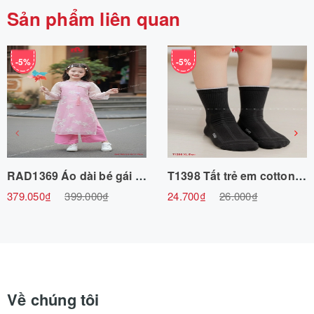
Sản phẩm liên quan
-5%
-5%
RAD1369 Áo dài bé gái 3/4-10/11 R8
T1398 Tất trẻ em cotton 9cm L-XL
379.050₫
399.000₫
24.700₫
26.000₫
Về chúng tôi