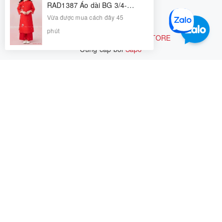
CÁCH ĐẶT HÀNG TRÊN WEBSITE
RAD1387 Áo dài BG 3/4-10/11 R8
Vừa được mua cách đây 45
phút
Bản quyền thuộc về
RIOMIO STORE
Cung cấp bởi
|
Sapo