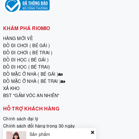
KHÁM PHÁ RIOMIO
HÀNG MỚI VỀ
ĐỒ ĐI CHƠI ( BÉ GÁI )
ĐỒ ĐI CHƠI ( BÉ TRAI )
ĐỒ ĐI HỌC ( BÉ GÁI )
ĐỒ ĐI HỌC ( BÉ TRAI)
ĐỒ MẶC Ở NHÀ ( BÉ GÁI )🏡
ĐỒ MẶC Ở NHÀ ( BÉ TRAI )🏡
XẢ KHO
BST "GẤM VÓC AN NHIÊN"
HỖ TRỢ KHÁCH HÀNG
Chính sách đại lý
Chính sách đổi hàng trong 30 ngày
Giao hàng & phí giao hàng
Sản phẩm