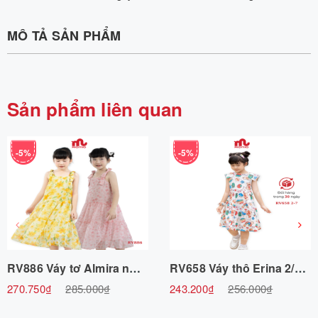
MÔ TẢ SẢN PHẨM
Sản phẩm liên quan
-5%
-5%
RV886 Váy tơ Almira nơ 2 vai 3/4-8/9 R6 Riomio
RV658 Váy thô Erina 2/3-7/8 R6 Riomio
270.750₫
285.000₫
243.200₫
256.000₫