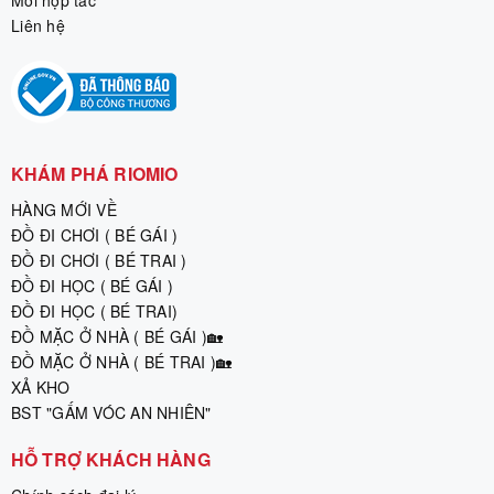
Liên hệ
KHÁM PHÁ RIOMIO
HÀNG MỚI VỀ
ĐỒ ĐI CHƠI ( BÉ GÁI )
ĐỒ ĐI CHƠI ( BÉ TRAI )
ĐỒ ĐI HỌC ( BÉ GÁI )
ĐỒ ĐI HỌC ( BÉ TRAI)
ĐỒ MẶC Ở NHÀ ( BÉ GÁI )🏡
ĐỒ MẶC Ở NHÀ ( BÉ TRAI )🏡
XẢ KHO
BST "GẤM VÓC AN NHIÊN"
HỖ TRỢ KHÁCH HÀNG