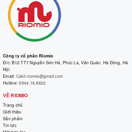
Công ty cổ phần Riomio
Đ/c: B12 TT7 Nguyễn Sơn Hà, Phúc La, Văn Quán, Hà Đông, Hà
Nội
Email:
Cskh.riomio@gmail.com
Hotline:
0944.16.8822
VỀ RIOMIO
Trang chủ
Giới thiệu
Sản phẩm
Tin tức
Mời hợp tác