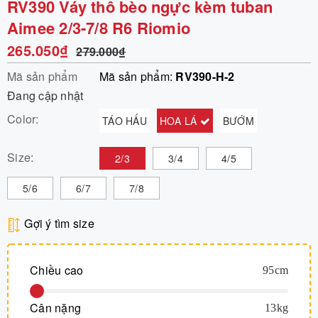
RV390 Váy thô bèo ngực kèm tuban
Aimee 2/3-7/8 R6 Riomio
265.050₫
279.000₫
Mã sản phẩm
Mã sản phẩm:
RV390-H-2
Đang cập nhật
Color:
TÁO HẤU
HOA LÁ
BƯỚM
Size:
2/3
3/4
4/5
5/6
6/7
7/8
Gợi ý tìm size
Chiều cao
95
cm
Cân nặng
13
kg