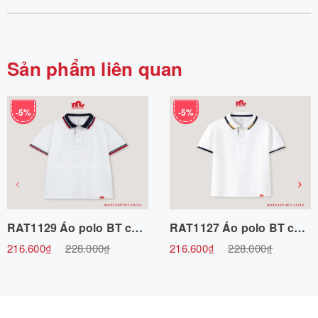
Sản phẩm liên quan
-5%
-5%
RAT1129 Áo polo BT cổ dệt Riomio 6/7-11/12 R6 Riomio
RAT1127 Áo polo BT cổ dệt 2 màu 6/7-11/12 R6 Riomio
216.600₫
228.000₫
216.600₫
228.000₫