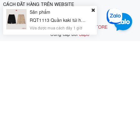
CÁCH ĐẶT HÀNG TRÊN WEBSITE
Sản phẩm
RQT1113 Quần kaki túi hộp 3/4-7/8 R5 Riomio
Bản quyền thuộc về
RIOMIO STORE
Vừa được mua cách đây 1 giờ
Cung cấp bởi
|
Sapo