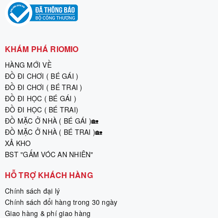
KHÁM PHÁ RIOMIO
HÀNG MỚI VỀ
ĐỒ ĐI CHƠI ( BÉ GÁI )
ĐỒ ĐI CHƠI ( BÉ TRAI )
ĐỒ ĐI HỌC ( BÉ GÁI )
ĐỒ ĐI HỌC ( BÉ TRAI)
ĐỒ MẶC Ở NHÀ ( BÉ GÁI )🏡
ĐỒ MẶC Ở NHÀ ( BÉ TRAI )🏡
XẢ KHO
BST "GẤM VÓC AN NHIÊN"
HỖ TRỢ KHÁCH HÀNG
Chính sách đại lý
Chính sách đổi hàng trong 30 ngày
Giao hàng & phí giao hàng