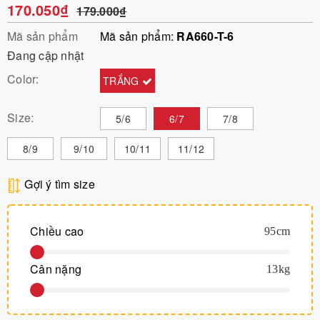
170.050₫
179.000₫
Mã sản phẩm
Mã sản phẩm:
RA660-T-6
Đang cập nhật
Color:
TRẮNG
Size:
5/6
6/7
7/8
8/9
9/10
10/11
11/12
Gợi ý tìm size
Chiều cao
95
cm
Cân nặng
13
kg