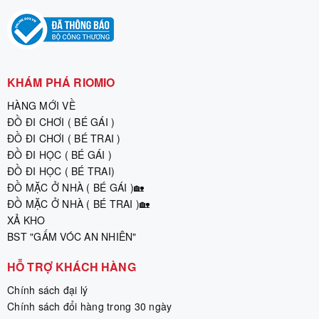
KHÁM PHÁ RIOMIO
HÀNG MỚI VỀ
ĐỒ ĐI CHƠI ( BÉ GÁI )
ĐỒ ĐI CHƠI ( BÉ TRAI )
ĐỒ ĐI HỌC ( BÉ GÁI )
ĐỒ ĐI HỌC ( BÉ TRAI)
ĐỒ MẶC Ở NHÀ ( BÉ GÁI )🏡
ĐỒ MẶC Ở NHÀ ( BÉ TRAI )🏡
XẢ KHO
BST "GẤM VÓC AN NHIÊN"
HỖ TRỢ KHÁCH HÀNG
Chính sách đại lý
Chính sách đổi hàng trong 30 ngày