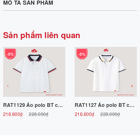
MÔ TẢ SẢN PHẨM
Sản phẩm liên quan
-5%
-5%
RAT1129 Áo polo BT cổ dệt Riomio 6/7-11/12 R6 Riomio
RAT1127 Áo polo BT cổ dệt 2 màu 6/7-11/12 R6 Riomio
216.600₫
228.000₫
216.600₫
228.000₫