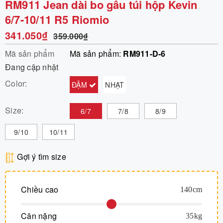
RM911 Jean dài bo gấu túi hộp Kevin
6/7-10/11 R5 Riomio
341.050₫
359.000₫
Mã sản phẩm
Mã sản phẩm:
RM911-D-6
Đang cập nhật
Color:
ĐẬM
NHẠT
Size:
6/7
7/8
8/9
9/10
10/11
Gợi ý tìm size
Chiều cao
140
cm
Cân nặng
35
kg